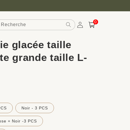
0 article
0
Recherche
Connexion
Panier
ie glacée taille
te grande taille L-
PCS
Noir - 3 PCS
ose + Noir -3 PCS