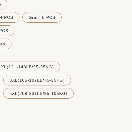
S
 4 PCS
Gris - 5 PCS
 PCS
ces
XL(121-143LB/55-65KG)
3XL(165-187LB/75-85KG)
5XL(209-231LB/95-105KG)