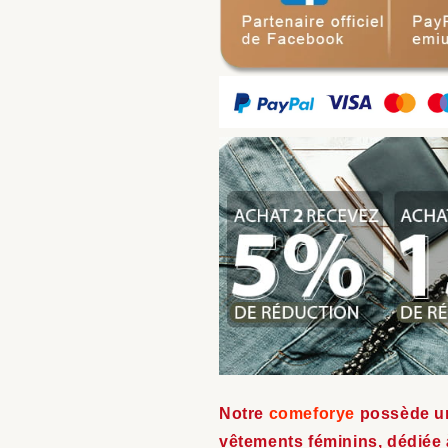
Notre
comeforye
possède un
vêtements féminins, dédiée 