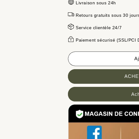
Livraison sous 24h
de
de
Culotte
Culotte
Retours gratuits sous 30 jour
en
en
soie
soie
Service clientèle 24/7
glacée
glacée
taille
taille
Paiement sécurisé (SSL/PCI
haute
haute
anti-
anti-
fuite
fuite
Aj
grande
grande
taille
taille
L-
L-
ACHE
5XL
5XL