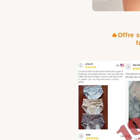
🔥
Offre 
f