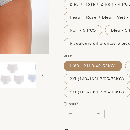
Bleu + Rose + 2 Noir - 4 PC
Peau + Rose + Bleu + Vert -
Noir - 5 PCS
Bleu - 5
6 couleurs différentes-6 piè
Size
L(88-121LB/40-55KG)
2XL(143-165LB/65-75KG)
4XL(187-209LB/85-95KG)
Quantité
Réduire
Augmenter
la
la
quantité
quantité