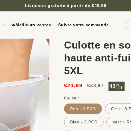
Livraison gratuite à partir de €49.99
🔥Meilleurs ventes
Suivre votre commande
Culotte en so
haute anti-fui
5XL
€21,99
Prix
Prix
%
€38,97
43
OFF
habituel
soldé
Couleur
Peau-3 PCS
Gris - 3 
Bleu - 3 PCS
Vert + R