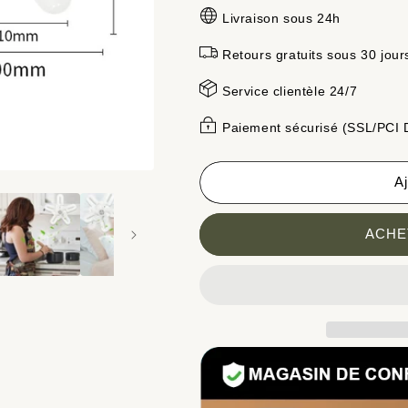
quantité
quantité
Livraison sous 24h
de
de
🔥
🔥
Retours gratuits sous 30 jour
Livraison
Livraison
gratuite
gratuite
Service clientèle 24/7
🔥
🔥
Ventilateur
Ventilateur
Paiement sécurisé (SSL/PCI
pliable
pliable
à
à
5
5
Aj
pales
pales
ACHE