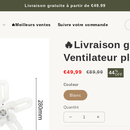
Livraison gratuite à partir de €49.99
🔥Meilleurs ventes
Suivre votre commande
🔥Livraison g
Ventilateur pl
€49,99
Prix
Prix
%
€89,99
44
OFF
habituel
soldé
Couleur
Blanc
Quantité
Réduire
Augmenter
la
la