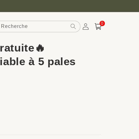
0 article
0
Recherche
Connexion
Panier
ratuite🔥
iable à 5 pales