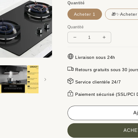
Quantité
Acheter 1
🎁✨Acheter
Quantité
Réduire
Augmenter
la
la
quantité
quantité
Livraison sous 24h
de
de
🎯
🎯
Retours gratuits sous 30 jour
🚀
🚀
Nettoyant
Nettoyant
Service clientèle 24/7
cuisine
cuisine
concentré
concentré
Paiement sécurisé (SSL/PCI
—
—
Graisse
Graisse
et
et
Aj
saletés
saletés
éliminées
éliminées
en
en
ACHE
un
un