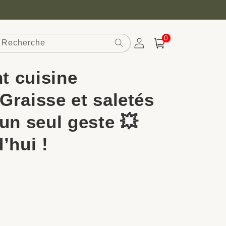
0 article
0
Recherche
Connexion
Panier
t cuisine
Graisse et saletés
un seul geste 💥
’hui !