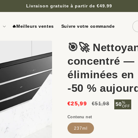
Livraison gratuite à partir de €49.99
🔥Meilleurs ventes
Suivre votre commande
🎯🚀 Nettoyan
concentré — 
éliminées en 
-50 % aujourd
€25,99
Prix
Prix
%
€51,98
50
OFF
habituel
soldé
Contenu net
237ml