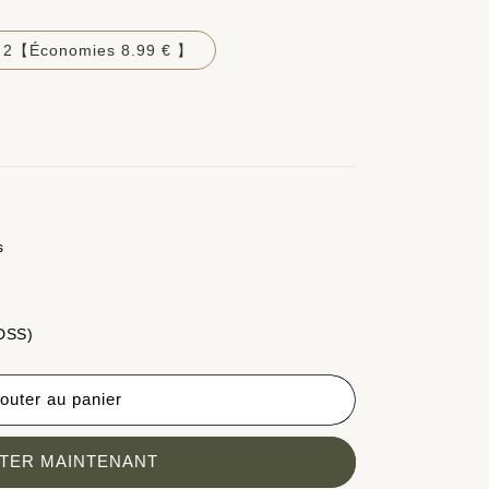
 2【Économies 8.99 € 】
s
 DSS)
outer au panier
TER MAINTENANT